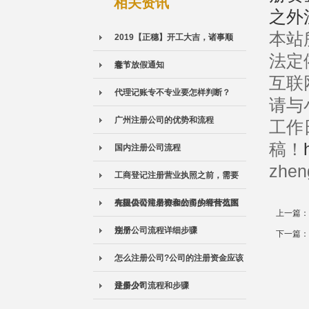
相关资讯
之外
本站
2019【正穗】开工大吉，诸事顺
法定
意！
春节放假通知
互联
代理记账专不专业要怎样判断？
请与
广州注册公司的优势和流程
工作
稿！
国内注册公司流程
zhen
工商登记注册营业执照之前，需要
先提供公司名称和公司的经营范围
有限公司注册资金的多少有什么区
上一篇：
别？
注册公司流程详细步骤
下一篇：
怎么注册公司?公司的注册资金应该
是多少?
注册公司流程和步骤