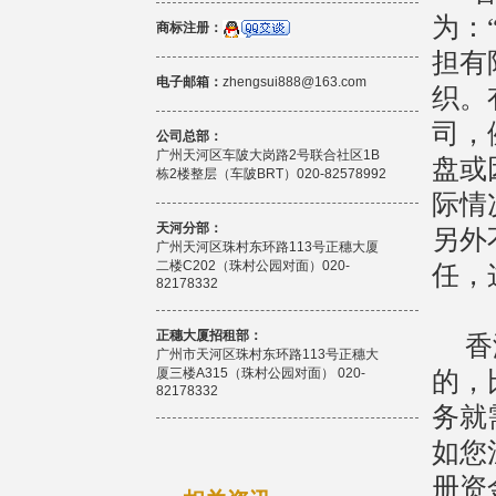
为：
商标注册：
担有
电子邮箱：
zhengsui888@163.com
织。
司，
公司总部：
广州天河区车陂大岗路2号联合社区1B
盘或
栋2楼整层（车陂BRT）020-82578992
际情
天河分部：
另外
广州天河区珠村东环路113号正穗大厦
二楼C202（珠村公园对面）020-
任，
82178332
正穗大厦招租部：
香港
广州市天河区珠村东环路113号正穗大
的，
厦三楼A315（珠村公园对面） 020-
82178332
务就
如您
册资