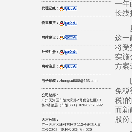
一年
代理记账：
长线
物业租赁：
从新
这一
网站建设：
将受
外资注册：
实施
方案
商标注册：
以持
电子邮箱：
zhengsui888@163.com
免税
公司总部：
税)
广州天河区车陂大岗路2号联合社区1B
栋2楼整层（车陂BRT）020-82578992
而新
股份
天河分部：
广州天河区珠村东环路113号正穗大厦
二楼C202（珠村公园对面）020-