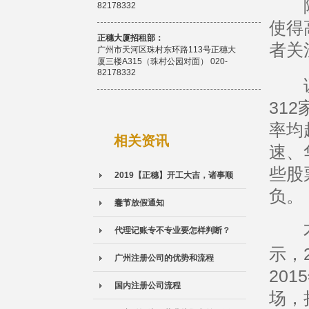
除了
82178332
使得
正穗大厦招租部：
者关
广州市天河区珠村东环路113号正穗大
厦三楼A315（珠村公园对面） 020-
82178332
证券
31
率均
相关资讯
速、
些股
2019【正穗】开工大吉，诸事顺
负。
意！
春节放假通知
不过
代理记账专不专业要怎样判断？
示，
广州注册公司的优势和流程
20
国内注册公司流程
场，